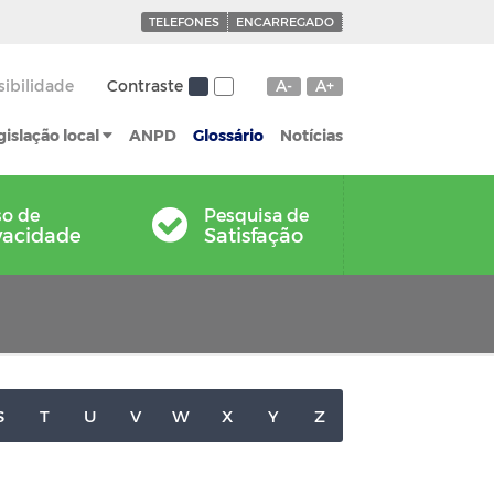
TELEFONES
ENCARREGADO
sibilidade
Contraste
A-
A+
gislação local
ANPD
Glossário
Notícias
so de
Pesquisa de
vacidade
Satisfação
S
T
U
V
W
X
Y
Z