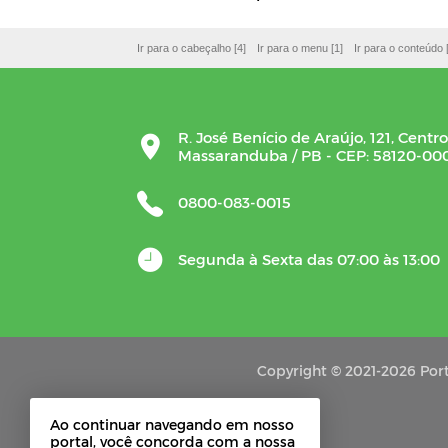
Ir para o cabeçalho [4]
Ir para o menu [1]
Ir para o conteúdo 
R. José Benício de Araújo, 121, Centro
Massaranduba / PB - CEP: 58120-00
0800-083-0015
Segunda à Sexta das 07:00 às 13:00
Copyright © 2021-2026 Port
Ao continuar navegando em nosso
portal, você concorda com a nossa