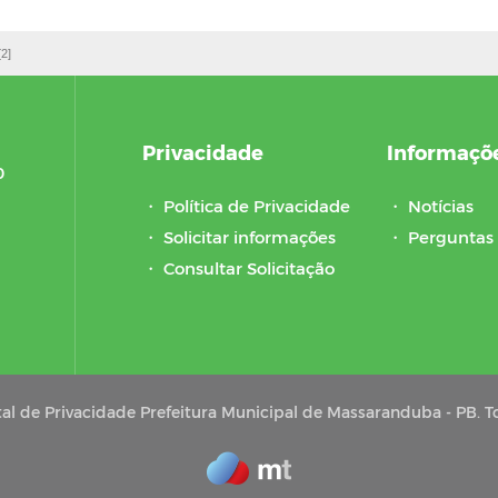
[2]
Privacidade
Informaçõ
0
・
Política de Privacidade
・
Notícias
・
Solicitar informações
・
Perguntas 
・
Consultar Solicitação
al de Privacidade Prefeitura Municipal de Massaranduba - PB. To