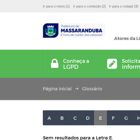
Ir para o menu [1]
Ir para o conteúdo [2]
Ir para o rodapé [3]
Atores da 
Conheça a
Solicit
LGPD
infor
Página inicial
Glossário
A
B
C
D
E
F
G
Sem resultados para a Letra E.