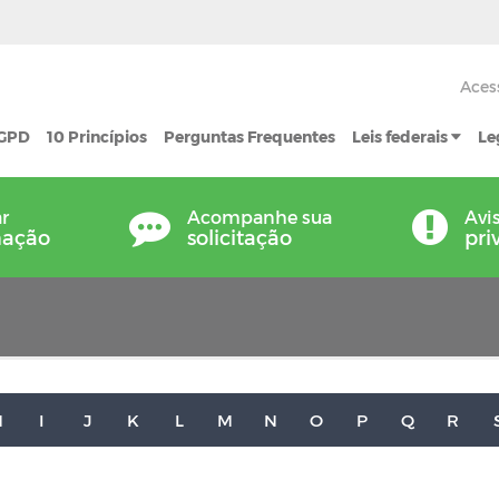
Aces
LGPD
10 Princípios
Perguntas Frequentes
Leis federais
Le
ar
Acompanhe sua
Avi
mação
solicitação
pri
H
I
J
K
L
M
N
O
P
Q
R