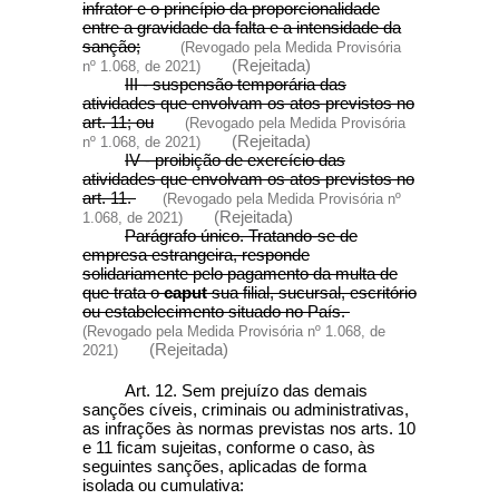
infrator e o princípio da proporcionalidade
entre a gravidade da falta e a intensidade da
sanção;
(Revogado pela Medida Provisória
(Rejeitada)
nº 1.068, de 2021)
III - suspensão temporária das
atividades que envolvam os atos previstos no
art. 11; ou
(Revogado pela Medida Provisória
(Rejeitada)
nº 1.068, de 2021)
IV - proibição de exercício das
atividades que envolvam os atos previstos no
art. 11.
(Revogado pela Medida Provisória nº
(Rejeitada)
1.068, de 2021)
Parágrafo único. Tratando-se de
empresa estrangeira, responde
solidariamente pelo pagamento da multa de
que trata o
caput
sua filial, sucursal, escritório
ou estabelecimento situado no País.
(Revogado pela Medida Provisória nº 1.068, de
(Rejeitada)
2021)
Art. 12. Sem prejuízo das demais
sanções cíveis, criminais ou administrativas,
as infrações às normas previstas nos arts. 10
e 11 ficam sujeitas, conforme o caso, às
seguintes sanções, aplicadas de forma
isolada ou cumulativa: