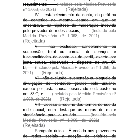
requerimento;
(Incluído pela Medida Provisória
(Rejeitada)
nº 1.068,
de 2021)
IV - restabelecimento da conta, do perfil ou
do conteúdo no mesmo estado em que se
encontrava, na hipótese de moderação indevida
pelo provedor de redes sociais;
(Incluído pela
Medida Provisória nº 1.068, de 2021)
(Rejeitada)
V - não exclusão, cancelamento ou
suspensão, total ou parcial, de serviços e
funcionalidades da conta ou do perfil, exceto por
justa causa, observado o disposto no art. 8º-
B;
(Incluído pela Medida Provisória nº 1.068, de
(Rejeitada)
2021)
VI - não exclusão, suspensão ou bloqueio da
divulgação de conteúdo gerado pelo usuário,
exceto por justa causa, observado o disposto no
art. 8º-C; e
(Incluído pela Medida Provisória nº
(Rejeitada)
1.068, de 2021)
VII - acesso a resumo dos termos de uso da
rede social, com destaque às regras de maior
significância para o usuário.
(Incluído pela
Medida Provisória nº 1.068, de 2021)
(Rejeitada)
Parágrafo único. É vedada aos provedores
de redes sociais a adoção de critérios de