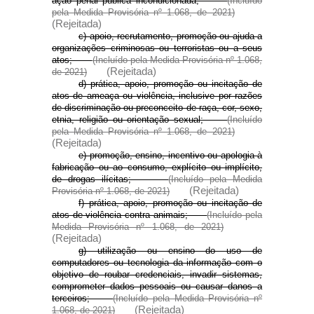
ação penal pública incondicionada;
(Incluído
pela Medida Provisória nº 1.068, de 2021)
(Rejeitada)
c) apoio, recrutamento, promoção ou ajuda a
organizações criminosas ou terroristas ou a seus
atos;
(Incluído pela Medida Provisória nº 1.068,
(Rejeitada)
de 2021)
d) prática, apoio, promoção ou incitação de
atos de ameaça ou violência, inclusive por razões
de discriminação ou preconceito de raça, cor, sexo,
etnia, religião ou orientação sexual;
(Incluído
pela Medida Provisória nº 1.068, de 2021)
(Rejeitada)
e) promoção, ensino, incentivo ou apologia à
fabricação ou ao consumo, explícito ou implícito,
de drogas ilícitas;
(Incluído pela Medida
(Rejeitada)
Provisória nº 1.068, de 2021)
f) prática, apoio, promoção ou incitação de
atos de violência contra animais;
(Incluído pela
Medida Provisória nº 1.068, de 2021)
(Rejeitada)
g) utilização ou ensino do uso de
computadores ou tecnologia da informação com o
objetivo de roubar credenciais, invadir sistemas,
comprometer dados pessoais ou causar danos a
terceiros;
(Incluído pela Medida Provisória nº
(Rejeitada)
1.068, de 2021)