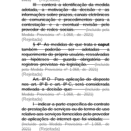
III - conterá a identificação da medida
adotada, a motivação da decisão e as
informações sobre prazos, canais eletrônicos
de comunicação e procedimentos para a
contestação e a eventual revisão pelo
provedor de redes sociais.
(Incluído pela
Medida Provisória nº 1.068, de 2021)
(Rejeitada)
§ 4º As medidas de que trata o
caput
também poderão ser adotadas a
requerimento do próprio usuário, ressalvadas
as hipóteses de guarda obrigatória de
registros previstas na legislação.
(Incluído
pela Medida Provisória nº 1.068, de 2021)
(Rejeitada)
Art. 8º-D Para aplicação do disposto
nos art. 8º-B e art. 8º-C, será considerada
motivada a decisão que:
(Incluído pela
Medida Provisória nº 1.068, de 2021)
(Rejeitada)
I - indicar a parte específica do contrato
de prestação de serviços ou do termo de uso
relativo aos serviços fornecidos pelo provedor
de aplicações de internet que foi violada;
(Incluído pela Medida Provisória nº 1.068, de
(Rejeitada)
2021)