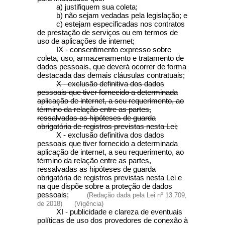
a) justifiquem sua coleta;
b) não sejam vedadas pela legislação; e
c) estejam especificadas nos contratos
de prestação de serviços ou em termos de
uso de aplicações de internet;
IX - consentimento expresso sobre
coleta, uso, armazenamento e tratamento de
dados pessoais, que deverá ocorrer de forma
destacada das demais cláusulas contratuais;
X - exclusão definitiva dos dados
pessoais que tiver fornecido a determinada
aplicação de internet, a seu requerimento, ao
término da relação entre as partes,
ressalvadas as hipóteses de guarda
obrigatória de registros previstas nesta Lei;
X - exclusão definitiva dos dados
pessoais que tiver fornecido a determinada
aplicação de internet, a seu requerimento, ao
término da relação entre as partes,
ressalvadas as hipóteses de guarda
obrigatória de registros previstas nesta Lei e
na que dispõe sobre a proteção de dados
pessoais;
(Redação dada pela Lei nº 13.709,
de 2018)
(Vigência)
XI - publicidade e clareza de eventuais
políticas de uso dos provedores de conexão à