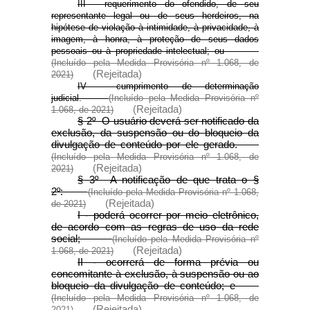
III - requerimento do ofendido, de seu
representante legal ou de seus herdeiros, na
hipótese de violação à intimidade, à privacidade, à
imagem, à honra, à proteção de seus dados
pessoais ou à propriedade intelectual; ou
(Incluído pela Medida Provisória nº 1.068, de
(Rejeitada)
2021)
IV - cumprimento de determinação
judicial.
(Incluído pela Medida Provisória nº
(Rejeitada)
1.068, de 2021)
§ 2º O usuário deverá ser notificado da
exclusão, da suspensão ou do bloqueio da
divulgação de conteúdo por ele gerado.
(Incluído pela Medida Provisória nº 1.068, de
(Rejeitada)
2021)
§ 3º A notificação de que trata o §
2º:
(Incluído pela Medida Provisória nº 1.068,
(Rejeitada)
de 2021)
I - poderá ocorrer por meio eletrônico,
de acordo com as regras de uso da rede
social;
(Incluído pela Medida Provisória nº
(Rejeitada)
1.068, de 2021)
II - ocorrerá de forma prévia ou
concomitante à exclusão, à suspensão ou ao
bloqueio da divulgação de conteúdo; e
(Incluído pela Medida Provisória nº 1.068, de
(Rejeitada)
2021)