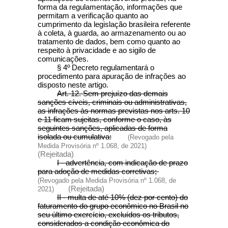
forma da regulamentação, informações que
permitam a verificação quanto ao
cumprimento da legislação brasileira referente
à coleta, à guarda, ao armazenamento ou ao
tratamento de dados, bem como quanto ao
respeito à privacidade e ao sigilo de
comunicações.
§ 4º Decreto regulamentará o
procedimento para apuração de infrações ao
disposto neste artigo.
Art. 12. Sem prejuízo das demais
sanções cíveis, criminais ou administrativas,
as infrações às normas previstas nos arts. 10
e 11 ficam sujeitas, conforme o caso, às
seguintes sanções, aplicadas de forma
isolada ou cumulativa:
(Revogado pela
Medida Provisória nº 1.068, de 2021)
(Rejeitada)
I - advertência, com indicação de prazo
para adoção de medidas corretivas;
(Revogado pela Medida Provisória nº 1.068, de
(Rejeitada)
2021)
II - multa de até 10% (dez por cento) do
faturamento do grupo econômico no Brasil no
seu último exercício, excluídos os tributos,
considerados a condição econômica do