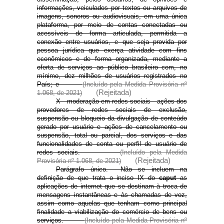
informações, veiculados por textos ou arquivos de
imagens, sonoros ou audiovisuais, em uma única
plataforma, por meio de contas conectadas ou
acessíveis de forma articulada, permitida a
conexão entre usuários, e que seja provida por
pessoa jurídica que exerça atividade com fins
econômicos e de forma organizada, mediante a
oferta de serviços ao público brasileiro com, no
mínimo, dez milhões de usuários registrados no
País; e
(Incluído pela Medida Provisória nº
(Rejeitada)
1.068, de 2021)
X - moderação em redes sociais - ações dos
provedores de redes sociais de exclusão,
suspensão ou bloqueio da divulgação de conteúdo
gerado por usuário e ações de cancelamento ou
suspensão, total ou parcial, dos serviços e das
funcionalidades de conta ou perfil de usuário de
redes sociais.
(Incluído pela Medida
(Rejeitada)
Provisória nº 1.068, de 2021)
Parágrafo único. Não se incluem na
definição de que trata o inciso IX do
caput
as
aplicações de internet que se destinam à troca de
mensagens instantâneas e às chamadas de voz,
assim como aquelas que tenham como principal
finalidade a viabilização do comércio de bens ou
serviços.
(Incluído pela Medida Provisória nº