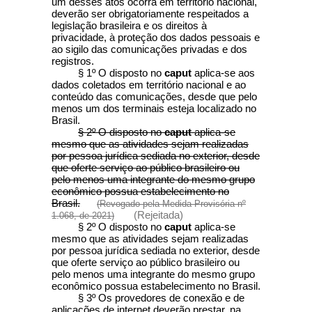
um desses atos ocorra em território nacional,
deverão ser obrigatoriamente respeitados a
legislação brasileira e os direitos à
privacidade, à proteção dos dados pessoais e
ao sigilo das comunicações privadas e dos
registros.
§ 1º O disposto no
caput
aplica-se aos
dados coletados em território nacional e ao
conteúdo das comunicações, desde que pelo
menos um dos terminais esteja localizado no
Brasil.
§ 2º O disposto no
caput
aplica-se
mesmo que as atividades sejam realizadas
por pessoa jurídica sediada no exterior, desde
que oferte serviço ao público brasileiro ou
pelo menos uma integrante do mesmo grupo
econômico possua estabelecimento no
Brasil.
(Revogado pela Medida Provisória nº
(Rejeitada)
1.068, de 2021)
§ 2º O disposto no
caput
aplica-se
mesmo que as atividades sejam realizadas
por pessoa jurídica sediada no exterior, desde
que oferte serviço ao público brasileiro ou
pelo menos uma integrante do mesmo grupo
econômico possua estabelecimento no Brasil.
§ 3º Os provedores de conexão e de
aplicações de internet deverão prestar, na