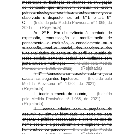
moderação ou limitação do alcance da divulgação
de conteúdo que impliquem censura de ordem
política, ideológica, científica, artística ou religiosa,
observado o disposto nos art. 8º-B e art. 8º-
C.
(Incluído pela Medida Provisória nº 1.068, de
(Rejeitada)
2021)
Art. 8º-B Em observância à liberdade de
expressão, comunicação e manifestação de
pensamento, a exclusão, o cancelamento ou a
suspensão, total ou parcial, dos serviços e das
funcionalidades da conta ou do perfil de usuário de
redes sociais somente poderá ser realizado com
justa causa e motivação.
(Incluído pela Medida
(Rejeitada)
Provisória nº 1.068, de 2021)
§ 1º Considera-se caracterizada a justa
causa nas seguintes hipóteses:
(Incluído pela
Medida Provisória nº 1.068, de 2021)
(Rejeitada)
I - inadimplemento do usuário;
(Incluído
pela Medida Provisória nº 1.068, de 2021)
(Rejeitada)
II - contas criadas com o propósito de
assumir ou simular identidade de terceiros para
enganar o público, ressalvados o direito ao uso de
nome social e à pseudonímia e o explícito ânimo
humorístico ou paródico;
(Incluído pela Medida