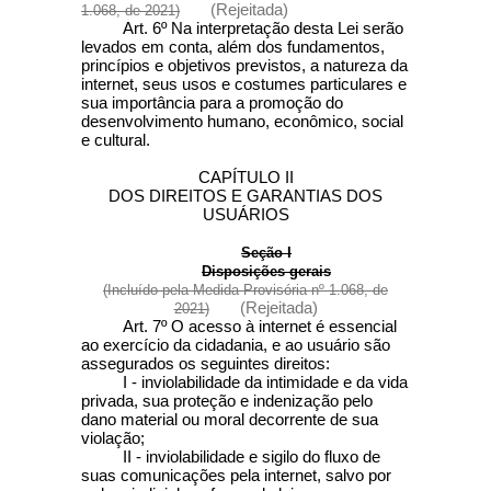
(Rejeitada)
1.068, de 2021)
Art. 6º Na interpretação desta Lei serão
levados em conta, além dos fundamentos,
princípios e objetivos previstos, a natureza da
internet, seus usos e costumes particulares e
sua importância para a promoção do
desenvolvimento humano, econômico, social
e cultural.
CAPÍTULO II
DOS DIREITOS E GARANTIAS DOS
USUÁRIOS
Seção I
Disposições gerais
(Incluído pela Medida Provisória nº 1.068, de
(Rejeitada)
2021)
Art. 7º O acesso à internet é essencial
ao exercício da cidadania, e ao usuário são
assegurados os seguintes direitos:
I - inviolabilidade da intimidade e da vida
privada, sua proteção e indenização pelo
dano material ou moral decorrente de sua
violação;
II - inviolabilidade e sigilo do fluxo de
suas comunicações pela internet, salvo por