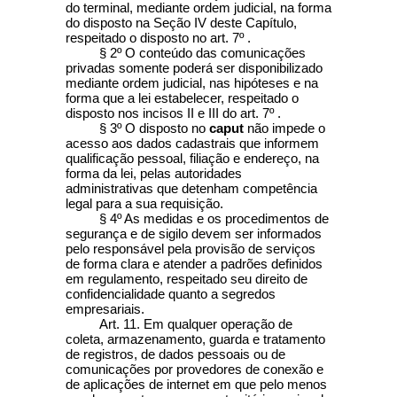
do terminal, mediante ordem judicial, na forma
do disposto na Seção IV deste Capítulo,
respeitado o disposto no art. 7º .
§ 2º O conteúdo das comunicações
privadas somente poderá ser disponibilizado
mediante ordem judicial, nas hipóteses e na
forma que a lei estabelecer, respeitado o
disposto nos incisos II e III do art. 7º .
§ 3º O disposto no
caput
não impede o
acesso aos dados cadastrais que informem
qualificação pessoal, filiação e endereço, na
forma da lei, pelas autoridades
administrativas que detenham competência
legal para a sua requisição.
§ 4º As medidas e os procedimentos de
segurança e de sigilo devem ser informados
pelo responsável pela provisão de serviços
de forma clara e atender a padrões definidos
em regulamento, respeitado seu direito de
confidencialidade quanto a segredos
empresariais.
Art. 11. Em qualquer operação de
coleta, armazenamento, guarda e tratamento
de registros, de dados pessoais ou de
comunicações por provedores de conexão e
de aplicações de internet em que pelo menos