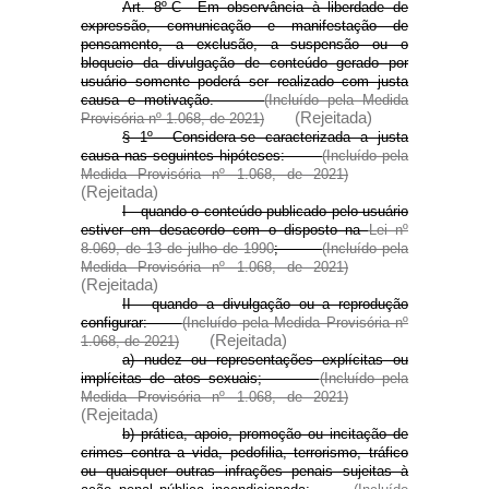
Art. 8º-C Em observância à liberdade de
expressão, comunicação e manifestação de
pensamento, a exclusão, a suspensão ou o
bloqueio da divulgação de conteúdo gerado por
usuário somente poderá ser realizado com justa
causa e motivação.
(Incluído pela Medida
(Rejeitada)
Provisória nº 1.068, de 2021)
§ 1º Considera-se caracterizada a justa
causa nas seguintes hipóteses:
(Incluído pela
Medida Provisória nº 1.068, de 2021)
(Rejeitada)
I - quando o conteúdo publicado pelo usuário
estiver em desacordo com o disposto na
Lei nº
8.069, de 13 de julho de 1990
;
(Incluído pela
Medida Provisória nº 1.068, de 2021)
(Rejeitada)
II - quando a divulgação ou a reprodução
configurar:
(Incluído pela Medida Provisória nº
(Rejeitada)
1.068, de 2021)
a) nudez ou representações explícitas ou
implícitas de atos sexuais;
(Incluído pela
Medida Provisória nº 1.068, de 2021)
(Rejeitada)
b) prática, apoio, promoção ou incitação de
crimes contra a vida, pedofilia, terrorismo, tráfico
ou quaisquer outras infrações penais sujeitas à