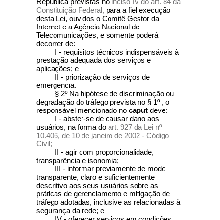
República previstas no
inciso IV do art. 84 da
Constituição Federal,
para a fiel execução
desta Lei, ouvidos o Comitê Gestor da
Internet e a Agência Nacional de
Telecomunicações, e somente poderá
decorrer de:
I - requisitos técnicos indispensáveis à
prestação adequada dos serviços e
aplicações; e
II - priorização de serviços de
emergência.
§ 2º Na hipótese de discriminação ou
degradação do tráfego prevista no § 1º , o
responsável mencionado no
caput
deve:
I - abster-se de causar dano aos
usuários, na forma do
art. 927 da Lei nº
10.406, de 10 de janeiro de 2002 - Código
Civil;
II - agir com proporcionalidade,
transparência e isonomia;
III - informar previamente de modo
transparente, claro e suficientemente
descritivo aos seus usuários sobre as
práticas de gerenciamento e mitigação de
tráfego adotadas, inclusive as relacionadas à
segurança da rede; e
IV - oferecer serviços em condições