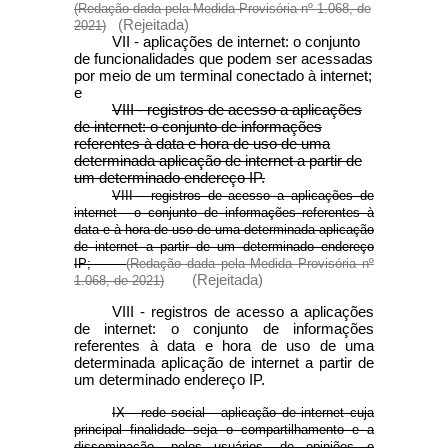
(Redação dada pela Medida Provisória nº 1.068, de
(Rejeitada)
2021)
VII - aplicações de internet: o conjunto
de funcionalidades que podem ser acessadas
por meio de um terminal conectado à internet;
e
VIII - registros de acesso a aplicações
de internet: o conjunto de informações
referentes à data e hora de uso de uma
determinada aplicação de internet a partir de
um determinado endereço IP.
VIII - registros de acesso a aplicações de
internet - o conjunto de informações referentes à
data e à hora de uso de uma determinada aplicação
de internet a partir de um determinado endereço
IP;
(Redação dada pela Medida Provisória nº
(Rejeitada)
1.068, de 2021)
VIII - registros de acesso a aplicações
de internet: o conjunto de informações
referentes à data e hora de uso de uma
determinada aplicação de internet a partir de
um determinado endereço IP.
IX - rede social - aplicação de internet cuja
principal finalidade seja o compartilhamento e a
disseminação, pelos usuários, de opiniões e