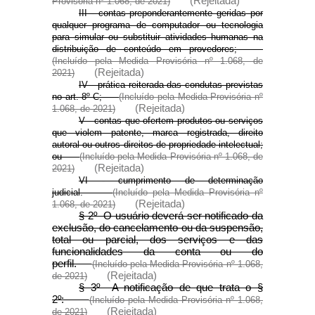
(Rejeitada)
Provisória nº 1.068, de 2021)
III - contas preponderantemente geridas por
qualquer programa de computador ou tecnologia
para simular ou substituir atividades humanas na
distribuição de conteúdo em provedores;
(Incluído pela Medida Provisória nº 1.068, de
(Rejeitada)
2021)
IV - prática reiterada das condutas previstas
no art. 8º-C;
(Incluído pela Medida Provisória nº
(Rejeitada)
1.068, de 2021)
V - contas que ofertem produtos ou serviços
que violem patente, marca registrada, direito
autoral ou outros direitos de propriedade intelectual;
ou
(Incluído pela Medida Provisória nº 1.068, de
(Rejeitada)
2021)
VI - cumprimento de determinação
judicial.
(Incluído pela Medida Provisória nº
(Rejeitada)
1.068, de 2021)
§ 2º O usuário deverá ser notificado da
exclusão, do cancelamento ou da suspensão,
total ou parcial, dos serviços e das
funcionalidades da conta ou do
perfil.
(Incluído pela Medida Provisória nº 1.068,
(Rejeitada)
de 2021)
§ 3º A notificação de que trata o §
2º:
(Incluído pela Medida Provisória nº 1.068,
(Rejeitada)
de 2021)