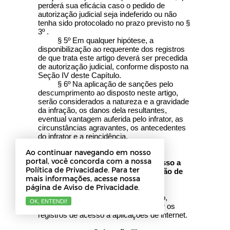
perderá sua eficácia caso o pedido de
autorização judicial seja indeferido ou não
tenha sido protocolado no prazo previsto no §
3º .
§ 5º Em qualquer hipótese, a
disponibilização ao requerente dos registros
de que trata este artigo deverá ser precedida
de autorização judicial, conforme disposto na
Seção IV deste Capítulo.
§ 6º Na aplicação de sanções pelo
descumprimento ao disposto neste artigo,
serão considerados a natureza e a gravidade
da infração, os danos dela resultantes,
eventual vantagem auferida pelo infrator, as
circunstâncias agravantes, os antecedentes
do infrator e a reincidência.
Ao continuar navegando em nosso
Subseção II
portal, você concorda com a nossa
Da Guarda de Registros de Acesso a
Política de Privacidade. Para ter
Aplicações de Internet na Provisão de
mais informações, acesse nossa
Conexão
página de Aviso de Privacidade.
Art. 14. Na provisão de conexão,
OK, ENTENDI!
onerosa ou gratuita, é vedado guardar os
registros de acesso a aplicações de internet.