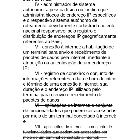
IV - administrador de sistema
autônomo: a pessoa física ou jurídica que
administra blocos de endereço IP específicos
e o respectivo sistema autônomo de
roteamento, devidamente cadastrada no ente
nacional responsável pelo registro e
distribuição de endereços IP geograficamente
referentes ao País;
V - conexão à internet: a habilitação de
um terminal para envio e recebimento de
pacotes de dados pela internet, mediante a
atribuição ou autenticação de um endereço
IP;
VI - registro de conexão: o conjunto de
informações referentes à data e hora de início
e término de uma conexão à internet, sua
duração e o endereço IP utilizado pelo
terminal para o envio e recebimento de
pacotes de dados;
VII - aplicações de internet: o conjunto
de funcionalidades que podem ser acessadas
por meio de um terminal conectado à internet;
e
VII - aplicações de internet - o conjunto de
funcionalidades que podem ser acessadas por
meio de um terminal conectado à internet;