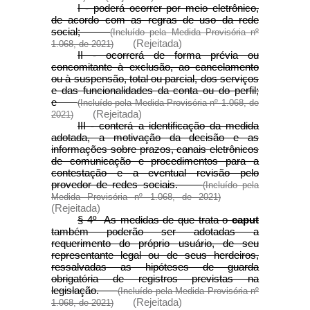
I - poderá ocorrer por meio eletrônico,
de acordo com as regras de uso da rede
social;
(Incluído pela Medida Provisória nº
(Rejeitada)
1.068, de 2021)
II - ocorrerá de forma prévia ou
concomitante à exclusão, ao cancelamento
ou à suspensão, total ou parcial, dos serviços
e das funcionalidades da conta ou do perfil;
e
(Incluído pela Medida Provisória nº 1.068, de
(Rejeitada)
2021)
III - conterá a identificação da medida
adotada, a motivação da decisão e as
informações sobre prazos, canais eletrônicos
de comunicação e procedimentos para a
contestação e a eventual revisão pelo
provedor de redes sociais.
(Incluído pela
Medida Provisória nº 1.068, de 2021)
(Rejeitada)
§ 4º As medidas de que trata o
caput
também poderão ser adotadas a
requerimento do próprio usuário, de seu
representante legal ou de seus herdeiros,
ressalvadas as hipóteses de guarda
obrigatória de registros previstas na
legislação.
(Incluído pela Medida Provisória nº
(Rejeitada)
1.068, de 2021)