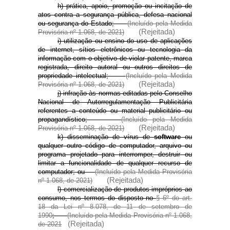
h) prática, apoio, promoção ou incitação de
atos contra a segurança pública, defesa nacional
ou segurança do Estado;
(Incluído pela Medida
(Rejeitada)
Provisória nº 1.068, de 2021)
i) utilização ou ensino do uso de aplicações
de internet, sítios eletrônicos ou tecnologia da
informação com o objetivo de violar patente, marca
registrada, direito autoral ou outros direitos de
propriedade intelectual;
(Incluído pela Medida
(Rejeitada)
Provisória nº 1.068, de 2021)
j) infração às normas editadas pelo Conselho
Nacional de Autorregulamentação Publicitária
referentes a conteúdo ou material publicitário ou
propagandístico;
(Incluído pela Medida
(Rejeitada)
Provisória nº 1.068, de 2021)
k) disseminação de vírus de
software
ou
qualquer outro código de computador, arquivo ou
programa projetado para interromper, destruir ou
limitar a funcionalidade de qualquer recurso de
computador; ou
(Incluído pela Medida Provisória
(Rejeitada)
nº 1.068, de 2021)
l) comercialização de produtos impróprios ao
consumo, nos termos do disposto no
§ 6º do art.
18 da Lei nº 8.078, de 11 de setembro de
1990
;
(Incluído pela Medida Provisória nº 1.068,
(Rejeitada)
de 2021