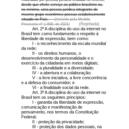
desde que oferte serviço ao público brasileiro ou,
no mínimo, uma pessoa jurídica integrante do
mesmo grupo econômico possua estabelecimento
situado no País.
(Incluído pela Medida
(Rejeitada)
Provisória nº 1.068, de 2021)
Art. 2º A disciplina do uso da internet no
Brasil tem como fundamento o respeito à
liberdade de expressão, bem como:
I - o reconhecimento da escala mundial
da rede;
II - os direitos humanos, o
desenvolvimento da personalidade e o
exercício da cidadania em meios digitais;
III - a pluralidade e a diversidade;
IV - a abertura e a colaboração;
V - a livre iniciativa, a livre concorrência
e a defesa do consumidor; e
VI - a finalidade social da rede.
Art. 3º
A disciplina do uso da internet no
Brasil tem os seguintes princípios:
I - garantia da liberdade de expressão,
comunicação e manifestação de
pensamento, nos termos da Constituição
Federal;
II - proteção da privacidade;
III - proteção dos dados pessoais, na