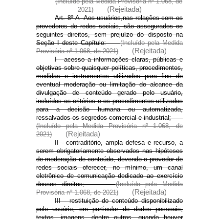
(Incluído pela Medida Provisória nº 1.068, de
(Rejeitada)
2021)
Art. 8º-A Aos usuários,
nas relações com os
provedores de redes sociais, são assegurados os
seguintes direitos, sem prejuízo do disposto na
Seção I deste Capítulo:
(Incluído pela Medida
(Rejeitada)
Provisória nº 1.068, de 2021)
I - acesso a informações claras, públicas e
objetivas sobre quaisquer políticas, procedimentos,
medidas e instrumentos utilizados para fins de
eventual moderação ou limitação do alcance da
divulgação de conteúdo gerado pelo usuário,
incluídos os critérios e os procedimentos utilizados
para a decisão humana ou automatizada,
ressalvados os segredos comercial e industrial;
(Incluído pela Medida Provisória nº 1.068, de
(Rejeitada)
2021)
II - contraditório, ampla defesa e recurso, a
serem obrigatoriamente observados nas hipóteses
de moderação de conteúdo, devendo o provedor de
redes sociais oferecer, no mínimo, um canal
eletrônico de comunicação dedicado ao exercício
desses direitos;
(Incluído pela Medida
(Rejeitada)
Provisória nº 1.068, de 2021)
III - restituição do conteúdo disponibilizado
pelo usuário, em particular de dados pessoais,
textos, imagens, dentre outros, quando houver