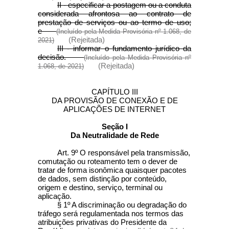
II - especificar a postagem ou a conduta
considerada afrontosa ao contrato de
prestação de serviços ou ao termo de uso;
e
(Incluído pela Medida Provisória nº 1.068, de
(Rejeitada)
2021)
III - informar o fundamento jurídico da
decisão.
(Incluído pela Medida Provisória nº
(Rejeitada)
1.068, de 2021)
CAPÍTULO III
DA PROVISÃO DE CONEXÃO E DE
APLICAÇÕES DE INTERNET
Seção I
Da Neutralidade de Rede
Art. 9º O responsável pela transmissão,
comutação ou roteamento tem o dever de
tratar de forma isonômica quaisquer pacotes
de dados, sem distinção por conteúdo,
origem e destino, serviço, terminal ou
aplicação.
§ 1º A discriminação ou degradação do
tráfego será regulamentada nos termos das
atribuições privativas do Presidente da