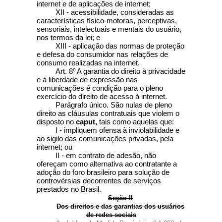
internet e de aplicações de internet;
XII - acessibilidade, consideradas as
características físico-motoras, perceptivas,
sensoriais, intelectuais e mentais do usuário,
nos termos da lei; e
XIII - aplicação das normas de proteção
e defesa do consumidor nas relações de
consumo realizadas na internet.
Art. 8º
A garantia do direito à privacidade
e à liberdade de expressão nas
comunicações é condição para o pleno
exercício do direito de acesso à internet.
Parágrafo único. São nulas de pleno
direito as cláusulas contratuais que violem o
disposto no
caput,
tais como aquelas que:
I - impliquem ofensa à inviolabilidade e
ao sigilo das comunicações privadas, pela
internet; ou
II - em contrato de adesão, não
ofereçam como alternativa ao contratante a
adoção do foro brasileiro para solução de
controvérsias decorrentes de serviços
prestados no Brasil.
Seção II
Dos direitos e das garantias dos usuários
de redes sociais