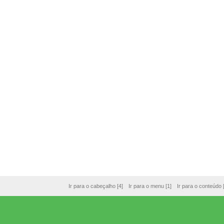
Ir para o cabeçalho [4]
Ir para o menu [1]
Ir para o conteúdo 