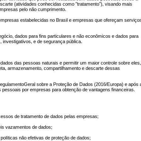
carte (atividades conhecidas como "tratamento"), visando mais
empresas pelo não cumprimento.
ta, empresas estabelecidas no Brasil e empresas que ofereçam serviço
negócio, dados para fins particulares e não econômicos e dados para
s, investigativos, e de segurança pública.
os dados das pessoas naturais e permitir um maior controle sobre eles,
oleta, armazenamento, compartilhamento e descarte dessas
gulamentoGeral sobre a Proteção de Dados (2016/Europa) e após 
 pessoais por empresas para obtenção de vantagens financeiras.
rocessos de tratamento de dados pelas empresas;
veis vazamentos de dados;
olíticas não efetivas de proteção de dados;