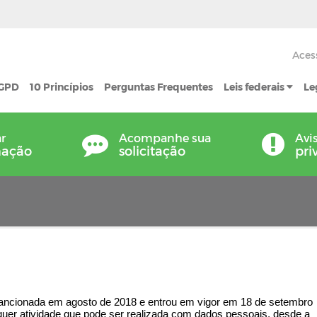
Aces
LGPD
10 Princípios
Perguntas Frequentes
Leis federais
Le
ar
Acompanhe sua
Avi
mação
solicitação
pri
sancionada em agosto de 2018 e entrou em vigor em 18 de setembro
uer atividade que pode ser realizada com dados pessoais, desde a