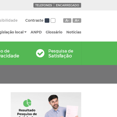
TELEFONES
ENCARREGADO
sibilidade
Contraste
A-
A+
gislação local
ANPD
Glossário
Notícias
so de
Pesquisa de
vacidade
Satisfação