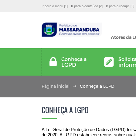
Ir para o menu [1]
Ir para o conteúdo [2]
Ir para o rodapé [3]
Atores da 
Conheça a
Solicit
LGPD
infor
Página inicial
Conheça a LGPD
CONHEÇA A LGPD
A Lei Geral de Proteção de Dados (LGPD) foi 
de 2020. A LGPD estabelece regras sobre qualq