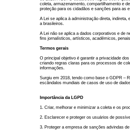
coleta, armazenamento, compartilhamento e des
proteção para os cidadãos e sanções para as 
A Lei se aplica à administração direta, indire
a brasileiros.
A Lei não se aplica a dados corporativos e de 
fins jornalísticos, artísticos, acadêmicos, penai
Termos gerais
O principal objetivo é garantir a privacidade d
criando regras claras para os processos de c
informações.
Surgiu em 2018, tendo como base o GDPR – Re
escândalos mundiais de casos de uso de dados
Importância da LGPD
1. Criar, melhorar e minimizar a coleta e os p
2. Esclarecer e proteger os usuários de possí
3. Proteger a empresa de sanções advindas de p